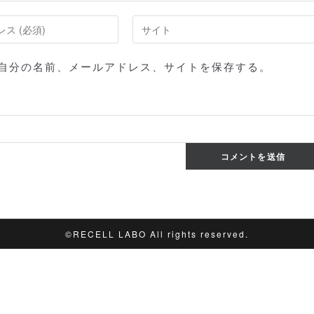
Web
サ
イ
自分の名前、メールアドレス、サイトを保存する。
ト
の
URL
を
入
力
し
て
く
だ
©︎RECELL LABO All rights reserved.
さ
い。
(任
意)