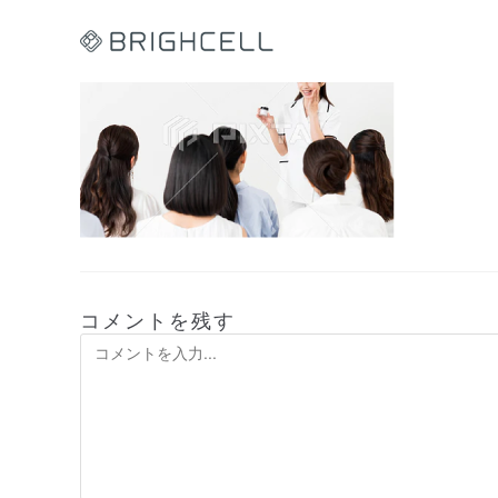
コ
ン
テ
ン
ツ
へ
ス
キ
ッ
プ
コメントを残す
コ
メ
ン
ト