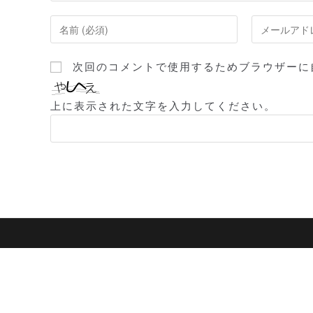
コ
メ
メ
ー
ン
ル
次回のコメントで使用するためブラウザーに
ト
ア
す
ド
上に表示された文字を入力してください。
る
レ
名
ス
前
を
ま
入
た
力
は
し
ユ
て
ー
コ
ザ
メ
ー
ン
名
ト
を