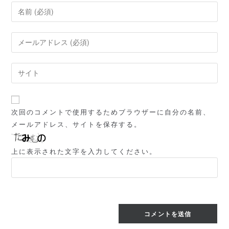
コ
メ
ン
メ
ト
ー
す
ル
Web
る
ア
サ
名
ド
イ
前
レ
ト
ま
次回のコメントで使用するためブラウザーに自分の名前、
ス
の
た
メールアドレス、サイトを保存する。
を
URL
は
入
を
ユ
上に表示された文字を入力してください。
力
入
ー
し
力
ザ
て
し
ー
コ
て
名
メ
く
を
ン
だ
入