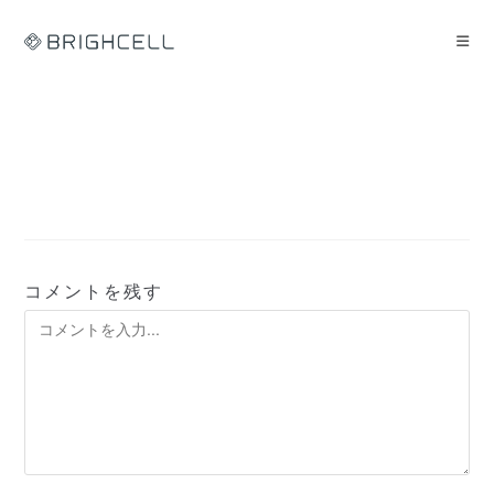
コ
ン
テ
ン
ツ
へ
ス
キ
ッ
プ
コメントを残す
コ
メ
ン
ト