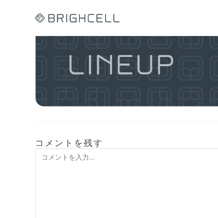
コ
ン
テ
ン
ツ
へ
ス
キ
ッ
プ
コメントを残す
コ
メ
ン
ト