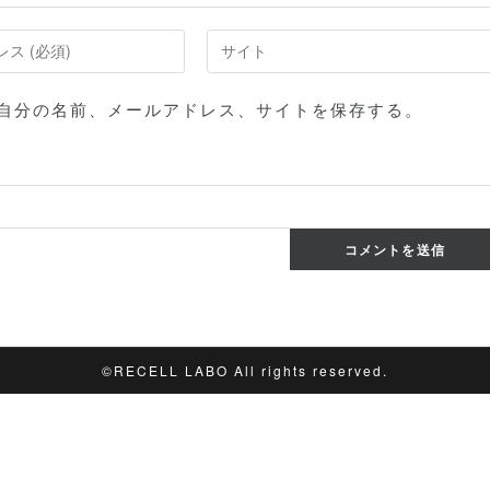
Web
サ
イ
自分の名前、メールアドレス、サイトを保存する。
ト
の
URL
を
入
力
し
て
く
だ
©︎RECELL LABO All rights reserved.
さ
い。
(任
意)