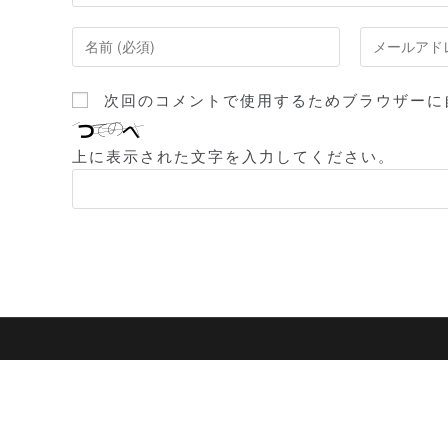
コ
メ
メ
ー
ン
ル
次回のコメントで使用するためブラウザーに
ト
ア
す
ド
上に表示された文字を入力してください。
る
レ
名
ス
前
を
ま
入
た
力
は
し
ユ
て
ー
コ
ザ
メ
ー
ン
名
ト
を