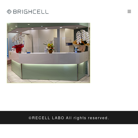
コ
ン
テ
ン
ツ
へ
ス
キ
ッ
プ
©︎RECELL LABO All rights reserved.