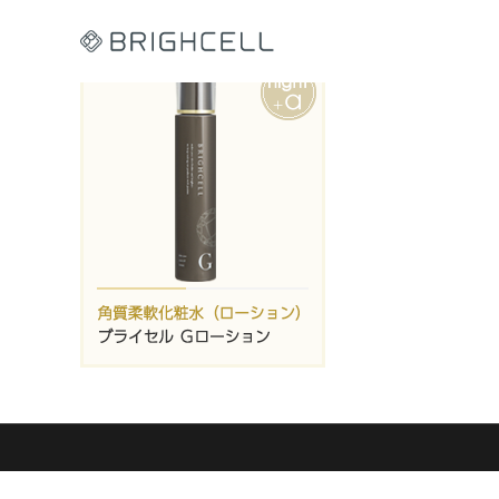
コ
ン
テ
ン
ツ
へ
ス
キ
ッ
プ