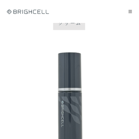
コ
ン
テ
ン
ツ
へ
ス
キ
ッ
プ