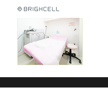
コ
ン
テ
ン
ツ
へ
ス
キ
ッ
プ