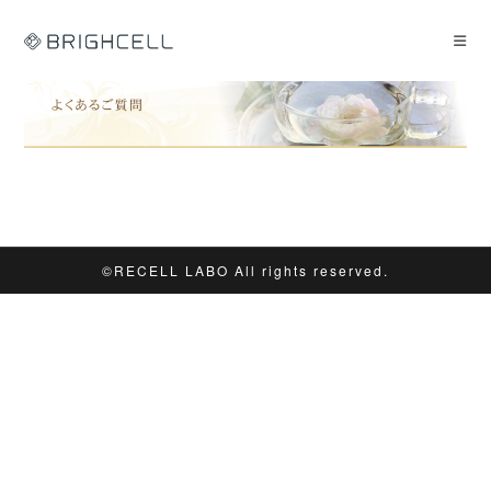
コ
ン
テ
ン
ツ
へ
ス
キ
ッ
プ
©︎RECELL LABO All rights reserved.