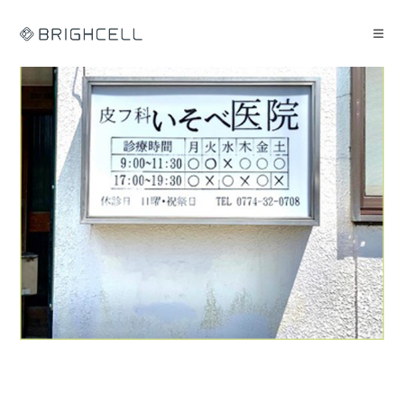
コ
ン
テ
ン
ツ
へ
ス
キ
ッ
プ