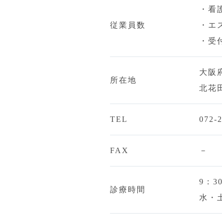
・看護
従業員数
・エ
・受
大阪府
所在地
北花
TEL
072-
FAX
－
9：3
診療時間
水・土