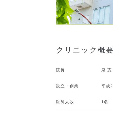
クリニック概
院長
泉 憲
設立・創業
平成2
医師人数
1名