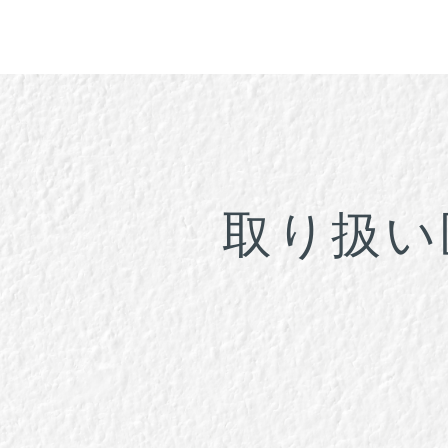
コ
ン
テ
ン
ツ
へ
ス
キ
ッ
取り扱い
プ