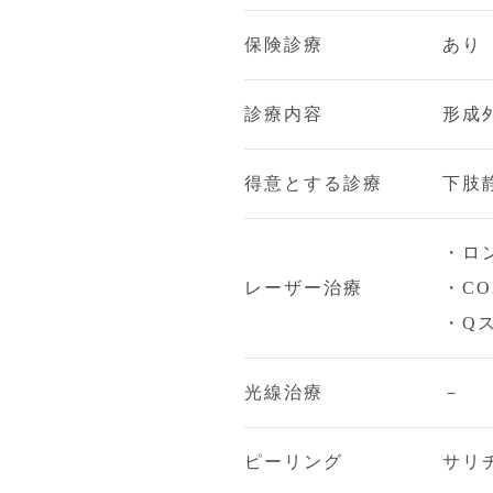
保険診療
あり
診療内容
形成
得意とする診療
下肢
・ロ
レーザー治療
・CO
・Q
光線治療
－
ピーリング
サリ