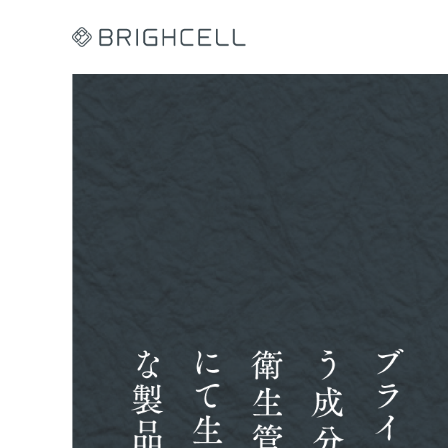
コ
ン
テ
ン
ツ
へ
ス
キ
ッ
プ