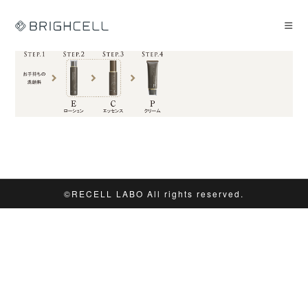
コ
ン
テ
ン
ツ
へ
ス
キ
ッ
プ
©︎RECELL LABO All rights reserved.