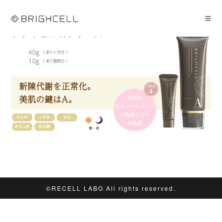
コ
ン
テ
ン
ツ
へ
ス
キ
ッ
プ
©︎RECELL LABO All rights reserved.