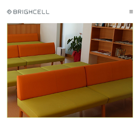
コ
ン
テ
ン
ツ
へ
ス
キ
ッ
プ