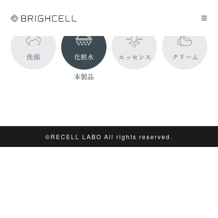
コ
ン
テ
ン
ツ
へ
ス
キ
ッ
プ
©︎RECELL LABO All rights reserved.