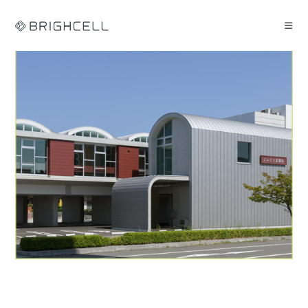
コ
ン
テ
ン
ツ
へ
ス
キ
ッ
プ