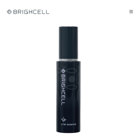
コ
ン
テ
ン
ツ
へ
ス
キ
ッ
プ