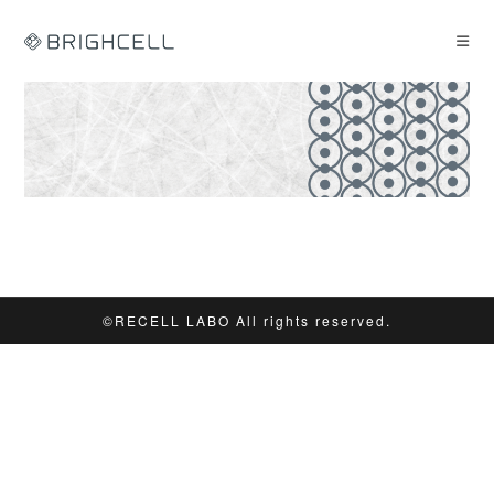
コ
ン
テ
ン
ツ
へ
ス
キ
ッ
プ
©︎RECELL LABO All rights reserved.